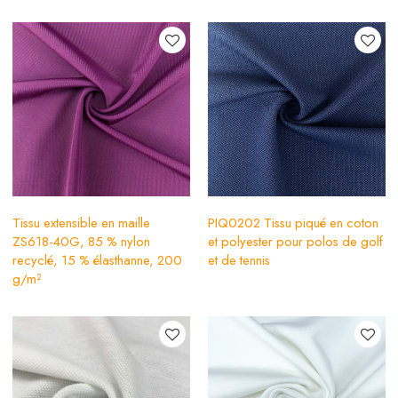
Tissu extensible en maille
PIQ0202 Tissu piqué en coton
ZS618-40G, 85 % nylon
et polyester pour polos de golf
recyclé, 15 % élasthanne, 200
et de tennis
g/m²