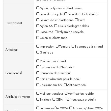
Nylon, polyester et élasthanne
Polyester recyclé
Polyester et élasthanne
Polyamide et élasthanne
Lycra
Composant
Nylon 66
Tissus biodégradables
Biosourcé
Polyamide recyclé
Coton et élasthanne
Impression
Teinture
Estampage à chaud
Artisanat
Gaufrage
Maintien au chaud
Évacuation de l'humidité
Fonctionnel
Sensation de fraîcheur
Soins hydratants pour la peau
Résistant aux UV
Antibactérien
Meilleur vendeur
Vérification rapide
Attributs de vente
En stock
OEM
Nouveaux produits
Printemps/Été 2024
Automne/Hiver 2024