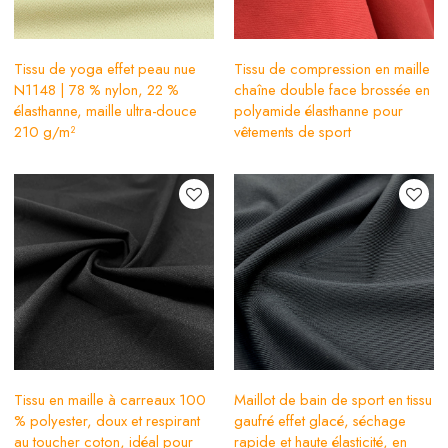
Tissu de yoga effet peau nue
Tissu de compression en maille
N1148 | 78 % nylon, 22 %
chaîne double face brossée en
élasthanne, maille ultra-douce
polyamide élasthanne pour
210 g/m²
vêtements de sport
Tissu en maille à carreaux 100
Maillot de bain de sport en tissu
% polyester, doux et respirant
gaufré effet glacé, séchage
au toucher coton, idéal pour
rapide et haute élasticité, en