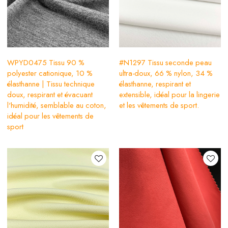
WPYD0475 Tissu 90 %
#N1297 Tissu seconde peau
polyester cationique, 10 %
ultra-doux, 66 % nylon, 34 %
élasthanne | Tissu technique
élasthanne, respirant et
doux, respirant et évacuant
extensible, idéal pour la lingerie
l'humidité, semblable au coton,
et les vêtements de sport.
idéal pour les vêtements de
sport