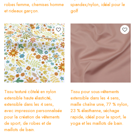
robes femme, chemises homme
spandex/nylon, idéal pour le
et rideaux garçon.
golf
Tissu texturé côtelé en nylon
Tissu pour sous-vêtements
extensible haute élasticité,
extensible dans les 4 sens,
extensible dans les 4 sens,
maille chaîne unie, 77 % nylon,
avec impression personnalisée
23 % élasthanne, séchage
pour la création de vêtements
rapide, idéal pour le sport, le
de sport, de robes et de
yoga et les maillots de bain.
maillots de bain.