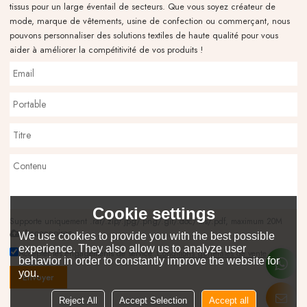
tissus pour un large éventail de secteurs. Que vous soyez créateur de
mode, marque de vêtements, usine de confection ou commerçant, nous
pouvons personnaliser des solutions textiles de haute qualité pour vous
aider à améliorer la compétitivité de vos produits !
Cookie settings
Supporte uniquement .rar/.zip/.jpg/.png/.gif/.doc/.xls/.pdf, maximum 20M
Accessoires
We use cookies to provide you with the best possible
experience. They also allow us to analyze user
Accepter les engagements de service.,
Conditions générales de vente
behavior in order to constantly improve the website for
you.
Envoyer
Reject All
Accept Selection
Accept all