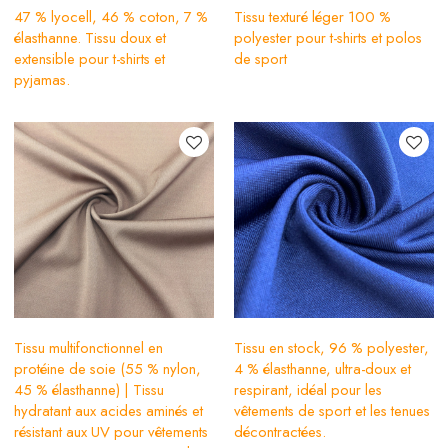
47 % lyocell, 46 % coton, 7 %
Tissu texturé léger 100 %
élasthanne. Tissu doux et
polyester pour t-shirts et polos
extensible pour t-shirts et
de sport
pyjamas.
Tissu multifonctionnel en
Tissu en stock, 96 % polyester,
protéine de soie (55 % nylon,
4 % élasthanne, ultra-doux et
45 % élasthanne) | Tissu
respirant, idéal pour les
hydratant aux acides aminés et
vêtements de sport et les tenues
résistant aux UV pour vêtements
décontractées.