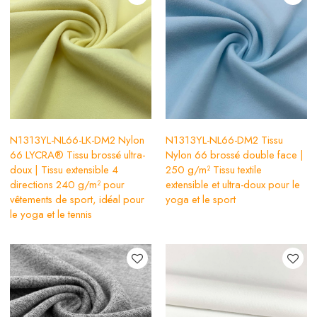
N1313YL-NL66-LK-DM2 Nylon
N1313YL-NL66-DM2 Tissu
66 LYCRA® Tissu brossé ultra-
Nylon 66 brossé double face |
doux | Tissu extensible 4
250 g/m² Tissu textile
directions 240 g/m² pour
extensible et ultra-doux pour le
vêtements de sport, idéal pour
yoga et le sport
le yoga et le tennis