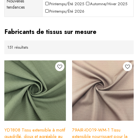
Nouvelles
Printemps/Été 2025
Automne/Hiver 2025
tendances
Printemps/Été 2026
Fabricants de tissus sur mesure
151 résultats
YD1808 Tissu extensible à motif
79AIR-I0019-WM-1 Tissu
quadrillé, doux et agréable au
extensible nourrissant pour la