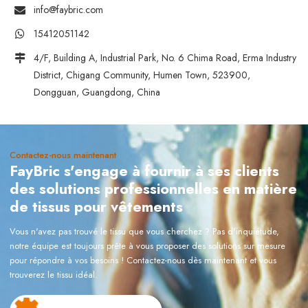
info@faybric.com
15412051142
4/F, Building A, Industrial Park, No. 6 Chima Road, Erma Industry
District, Chigang Community, Humen Town, 523900,
Dongguan, Guangdong, China
Contactez-nous maintenant
FayBric s'engage à fournir à ses clients
des solutions professionnelles en matière
de tissus pour vêtements
Vous n'avez pas trouvé le tissu que vous cherchez ? Pas d'inquiétude,
notre équipe est toujours prête à vous proposer des solutions sur mesure
pour répondre à vos besoins ! Contactez-nous dès maintenant et vous
trouverez le tissu idéal.