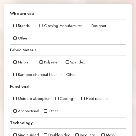
Who are you
Brands
Clothing Manufacturer
Designer
Other
Fabric Meterial
Nylon
Polyester
Spandex
Bamboo charcoal fiber
Other
Functional
Moisture absorption
Cooling
Heat retention
Antibacterial
Other
Technology
Single-sided
Double-sided
Jacquard
Mesh