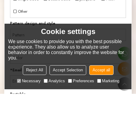
Other
Pattern design and style
Cookie settings
We use cookies to provide you with the best possible
Color
experience. They also allow us to analyze user
behavior in order to constantly improve the website for
you.
*
Email
Reject All
Accept Selection
Accept all
Necessary
Analytics
Preferences
Marketing
Portable
Confirmer