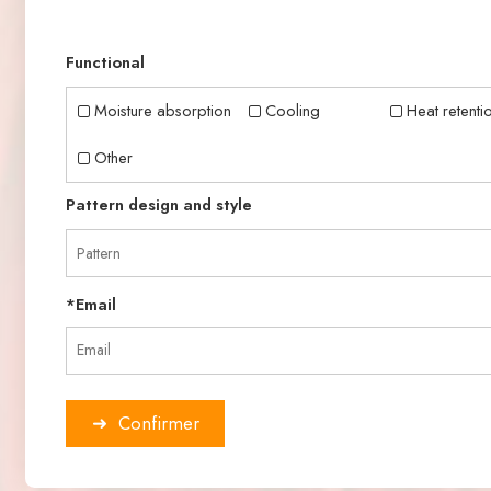
Functional
Moisture absorption
Cooling
Heat retenti
Other
Pattern design and style
*
Email
Confirmer