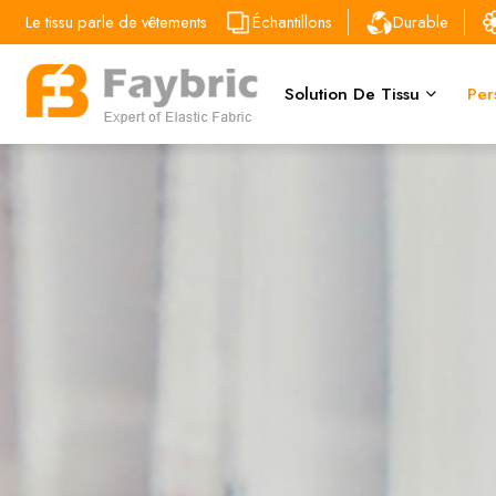
Le tissu parle de vêtements
Échantillons
Durable
Solution De Tissu
Per