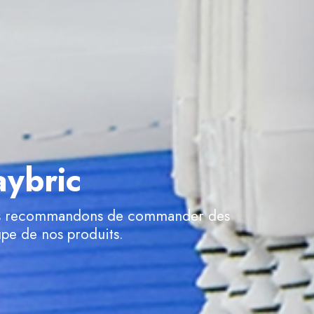
aybric
vous recommandons de commander des
upe de nos produits.