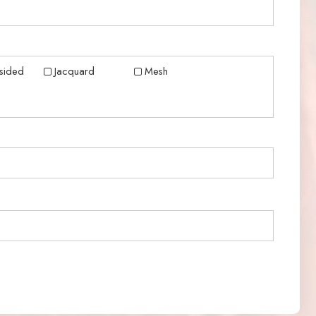
sided
Jacquard
Mesh