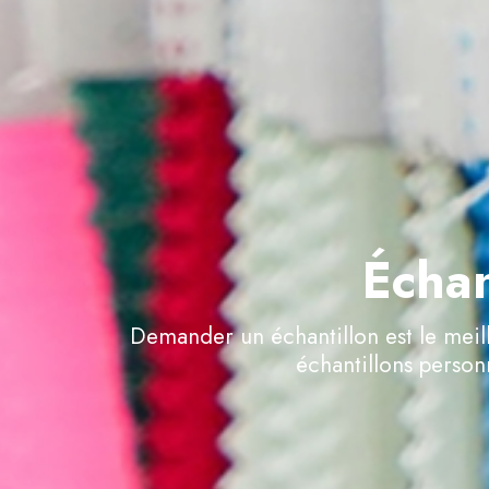
Échan
Demander un échantillon est le me
échantillons person