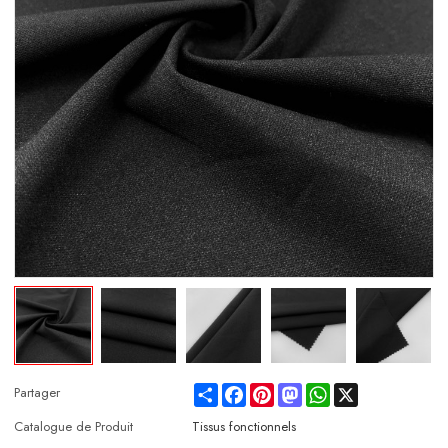
Share
Facebook
Pinterest
Mastodon
WhatsApp
X
Partager
Catalogue de Produit
Tissus fonctionnels