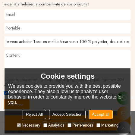
aider à améliorer la compétitivité de vos produits !
Cookie settings
Supporte uniquement .rar/.zip/.jpg/.png/.gif/.doc/.xls/.pdf, maximum 20M
Accessoires
We use cookies to provide you with the best possible
experience. They also allow us to analyze user
Accepter les engagements de service.,
Conditions générales de vente
behavior in order to constantly improve the website for
you.
Envoyer
Reject All
Accept Selection
Accept all
Contactez Immédiatement
Necessary
Analytics
Preferences
Marketing
Copyright © 2026
Dongguan Jiadatai Textile Co.,Ltd
Support By
BEE Cloud