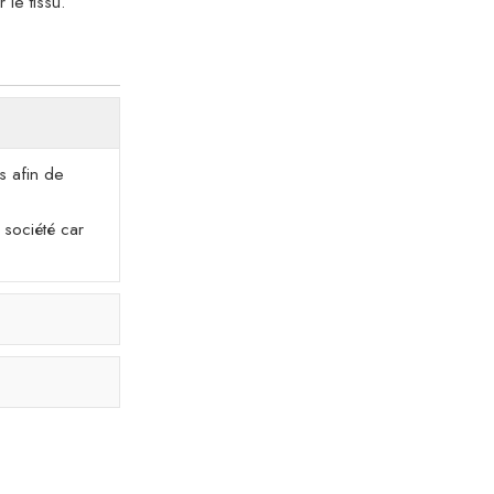
le tissu.
s afin de
 société car