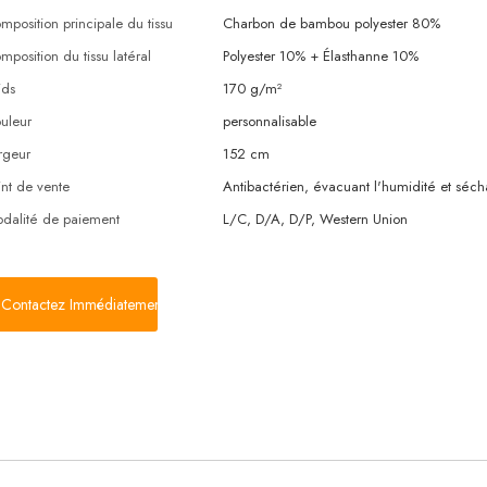
mposition principale du tissu
Charbon de bambou polyester 80%
mposition du tissu latéral
Polyester 10% + Élasthanne 10%
ids
170 g/m²
uleur
personnalisable
rgeur
152 cm
int de vente
Antibactérien, évacuant l'humidité et séc
dalité de paiement
L/C, D/A, D/P, Western Union
Contactez Immédiatement