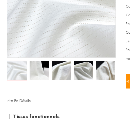
Co
Co
Po
Co
La
Po
mo
Info En Détails
Tissus fonctionnels