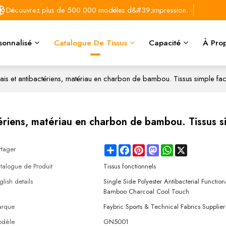
Découvrez plus de 500 000 modèles d&#39;impression
sonnalisé
Catalogue De Tissus
Capacité
À Prop
frais et antibactériens, matériau en charbon de bambou. Tissus simple fa
ctériens, matériau en charbon de bambou. Tissus s
Share
Facebook
Pinterest
Mastodon
WhatsApp
X
rtager
talogue de Produit
Tissus fonctionnels
glish details
Single Side Polyester Antibacterial Function
Bamboo Charcoal Cool Touch
rque
Faybric Sports & Technical Fabrics Supplier
dèle
GN5001