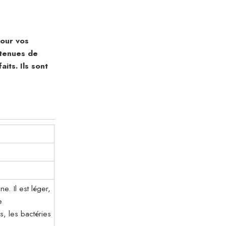
our vos
 tenues de
aits. Ils sont
. Il est léger,
e
s, les bactéries