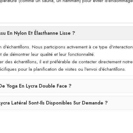
mpérature (comme un sauna, un hammam) pour éviter d'endommager 
su En Nylon Et Élasthanne Lisse ?
d'échantillons. Nous participons activement à ce type d'interaction
 de démontrer leur qualité et leur fonctionnalité.
er des échantillons, il est préférable de contacter directement notre
ques pour la planification de visites ou l'envoi d'échantillons.
 De Yoga En Lycra Double Face ?
ycra Latéral Sont-Ils Disponibles Sur Demande ?