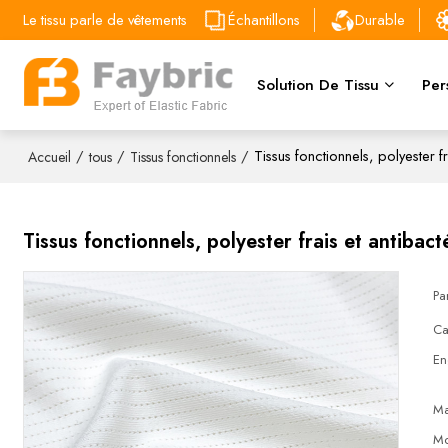
Le tissu parle de vêtements
Échantillons
Durable
Solution De Tissu
Per
/
/
/
Tissus fonctionnels, polyester 
Accueil
tous
Tissus fonctionnels
Tissus fonctionnels, polyester frais et antiba
Pa
Ca
En
Ma
Mo