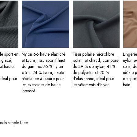
de sport en
Nylon 66 haute élasticité
Tissu polaire microfibre
Lingeri
t glacé,
et Lycra, tissu sportif haut
isolant et chaud, composé
nylon ex
et haute
de gamme, 76 % nylon
de 39 % de nylon, 41 %
sens, do
66 + 24 % Lycra, haute
de polyester et 20 %
idéale 
idéal pour
résistance à l'usure pour
d'élasthanne, idéal pour
de sport
les exercices de haute
les vêtements d'hiver.
bain.
intensité.
nnels simple face