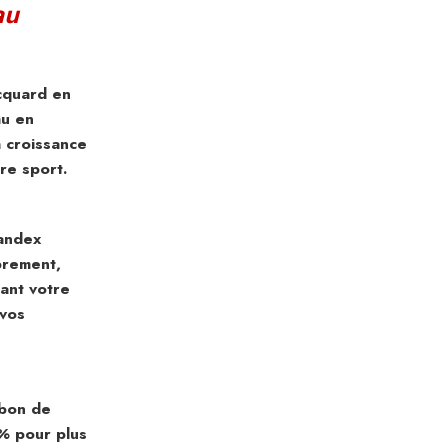
au
cquard en
au en
 croissance
re sport.
andex
ibrement,
dant votre
 vos
rbon de
% pour plus