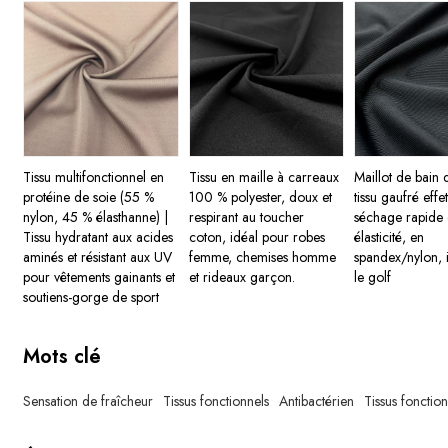
Tissu multifonctionnel en
Tissu en maille à carreaux
Maillot de bain 
protéine de soie (55 %
100 % polyester, doux et
tissu gaufré effe
nylon, 45 % élasthanne) |
respirant au toucher
séchage rapide 
Tissu hydratant aux acides
coton, idéal pour robes
élasticité, en
aminés et résistant aux UV
femme, chemises homme
spandex/nylon, 
pour vêtements gainants et
et rideaux garçon.
le golf
soutiens-gorge de sport
Mots clé
Sensation de fraîcheur
Tissus fonctionnels
Antibactérien
Tissus fonctio