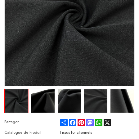
Share
Facebook
Pinterest
Mastodon
WhatsApp
X
Partager
Catalogue de Produit
Tissus fonctionnels