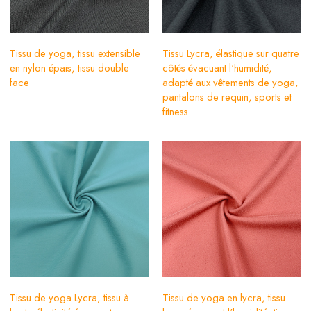
Tissu de yoga, tissu extensible
Tissu Lycra, élastique sur quatre
en nylon épais, tissu double
côtés évacuant l'humidité,
face
adapté aux vêtements de yoga,
pantalons de requin, sports et
fitness
Tissu de yoga Lycra, tissu à
Tissu de yoga en lycra, tissu