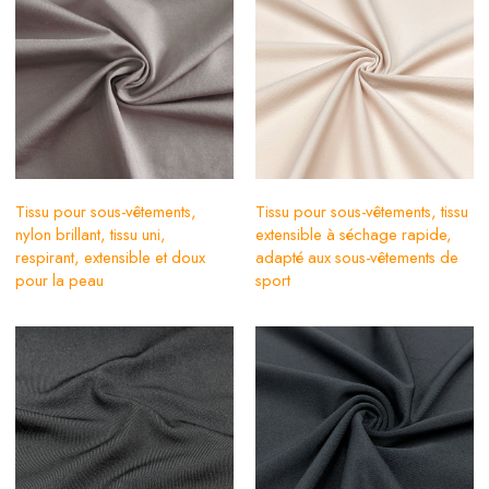
Tissu pour sous-vêtements,
Tissu pour sous-vêtements, tissu
nylon brillant, tissu uni,
extensible à séchage rapide,
respirant, extensible et doux
adapté aux sous-vêtements de
pour la peau
sport