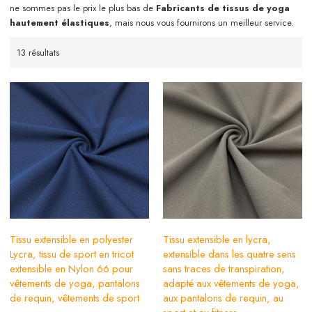
ne sommes pas le prix le plus bas de
Fabricants de tissus de yoga
hautement élastiques
, mais nous vous fournirons un meilleur service.
13 résultats
Tissu extensible en polyester
Tissu extensible en lycra,
Lycra, tissu de sport en tricot
extensible dans les quatre sens
extensible en Nylon 66 pour
sans traces de transpiration,
vêtements de yoga, pantalons
adapté aux vêtements de yoga,
de requin, vêtements de sport
aux pantalons de requin, au