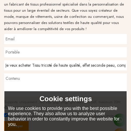
un fabricant de tissus professionnel spécialisé dans la personnalisation de
tissus pour un large éventail de secteurs. Que vous soyez créateur de
mode, marque de vêtements, usine de confection ou commerçant, nous
pouvons personnaliser des solutions textiles de haute qualité pour vous
aider à améliorer la compétitivité de vos produits !
Cookie settings
Supporte uniquement .rar/.zip/.jpg/.png/.gif/.doc/.xls/.pdf, maximum 20M
Accessoires
We use cookies to provide you with the best possible
experience. They also allow us to analyze user
Accepter les engagements de service.,
Conditions générales de vente
behavior in order to constantly improve the website for
you.
Envoyer