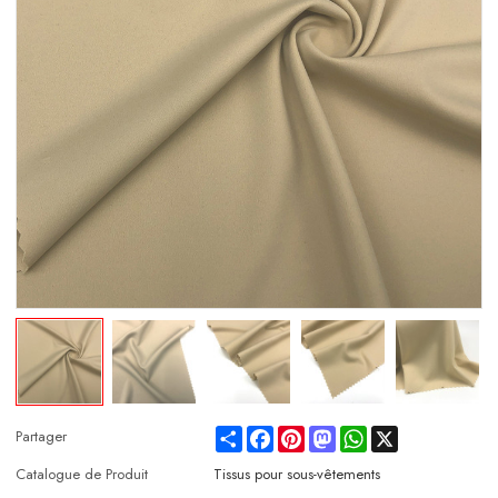
Share
Facebook
Pinterest
Mastodon
WhatsApp
X
Partager
Catalogue de Produit
Tissus pour sous-vêtements